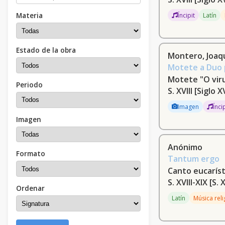
Materia
Íncipit
Latín
Estado de la obra
Montero, Joaqu
Motete a Duo 
Motete "O vir
Periodo
S. XVIII
[Siglo X
Imagen
Ínci
Imagen
Anónimo
Formato
Tantum ergo
Canto eucarís
S. XVIII-XIX
[S. 
Ordenar
Latín
Música reli