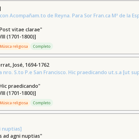
]
con Acompañam.to de Reyna. Para Sor Fran.ca Mª de la Es
Post vitae clarae"
VIII (1701-1800)]
Música religiosa
Completo
rat, José, 1694-1762
 nro. S.to P.e San Francisco. Hic praedicando ut.s.a [ut su
Hic praedicando"
VIII (1701-1800)]
Música religiosa
Completo
 nuptias]
 ad agni nuptias"