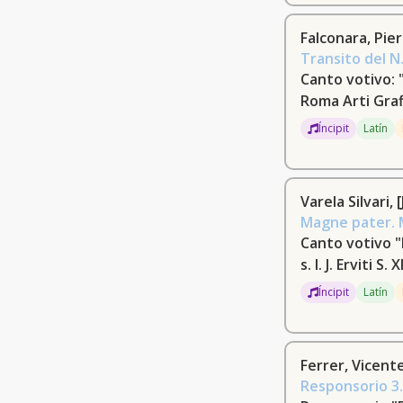
1853-1908 (4)
Falconara, Pie
Gounod, Charles-François, 1818-1893
(4)
Transito del N
Canto votivo: "
Benito [y Barbero], Cosme José de,
Roma Arti Graf
1829-1888 (4)
Íncipit
Latín
Kalkbrenner, Frédéric [Friedrich
Wilhelm Mic… (4)
[Reina, José de] (3)
Varela Silvari,
Magne pater. M
Ferrer, Vicente (3)
Canto votivo 
s. l. J. Erviti S.
J. J. E. (3)
Íncipit
Latín
[Montero, Joaquín, ca. 1740-ca. 1815]
(3)
Miret, Ramón (3)
Ferrer, Vicent
Responsorio 3.
Arnaudas Larrode, Miguel, 1869-1936