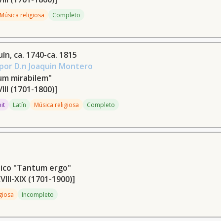
Música religiosa
Completo
ín, ca. 1740-ca. 1815
por D.n Joaquin Montero
um mirabilem"
VIII (1701-1800)]
pit
Latín
Música religiosa
Completo
tico "Tantum ergo"
XVIII-XIX (1701-1900)]
giosa
Incompleto