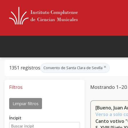
×
1351 registros
Convento de Santa Clara de Sevilla
Mostrando 1–20 
Filtros
Limpiar filtros
[Bueno, Juan An
Verso a solo c
Íncipit
Canto votivo 
S. XVIII
[Siglo X