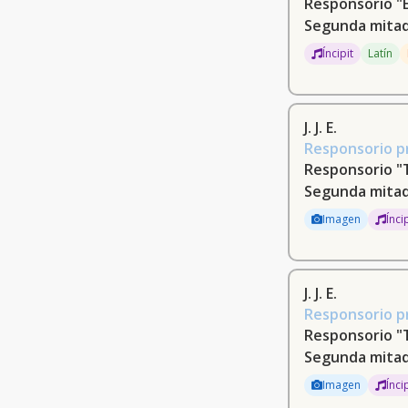
Responsorio "
(3)
Segunda mitad 
[Rodríguez, Francisco Javier] (3)
Íncipit
Latín
Solís, Francisco [de Paula] (3)
Portas, Joaquín, 1850-1919 (3)
J. J. E.
Responsorio p
Sánchez (3)
Responsorio 
Gallástegui, Vicente (3)
Segunda mitad
Imagen
Ínci
Jimeno [Ibáñez], Román, 1800-1874
(3)
Rodríguez Infante, Luis (3)
J. J. E.
Responsorio p
[Muñoz Monserrat, José, 1694-1762]
(3)
Responsorio "
Segunda mitad
Palatín, Antonio (3)
Imagen
Ínci
Gomis, Jose Ramón, 1856-1939 (3)