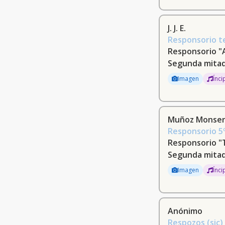
Sancho Marraco, José, 1879-1960 (3)
J. J. E.
García Torres, Evaristo, ca. 1830-1902
Responsorio t
(3)
Responsorio 
Segunda mitad
Caballero, Manuel (3)
Imagen
Ínci
Bachmann, G. (3)
Richards, Brinley, 1817-1885 (3)
Muñoz Monserr
Muñoz Montserrat, José, 1694-1762
Responsorio 5º
(2)
Responsorio "
Segunda mitad 
Saizar Vitoria, Francisco, 1880-1923 (2)
Imagen
Ínci
Ballve, José María (2)
Perosi, Lorenzo, 1872-1956 (2)
Anónimo
[Guerrero, Francisco, 1528-1599] (2)
Respozos (sic) 