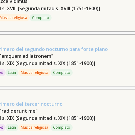
Ecce vidimus"
s. XVIII
[Segunda mitad s. XVIII (1751-1800)]
Música religiosa
Completo
rimero del segundo nocturno para forte piano
"Tamquam ad latronem"
 s. XIX
[Segunda mitad s. XIX (1851-1900)]
pit
Latín
Música religiosa
Completo
rimero del tercer nocturno
Tradiderunt me"
 s. XIX
[Segunda mitad s. XIX (1851-1900)]
pit
Latín
Música religiosa
Completo