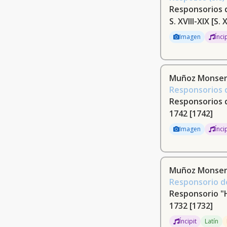
Responsorios 
Insausti Morras, Agapito, m. 1911 (2)
S. XVIII-XIX
[S. 
Imagen
Ínci
Muñoz Monserr
Responsorios d
Responsorios 
1742
[1742]
Imagen
Ínci
Muñoz Monserr
Responsorio de
Responsorio "
1732
[1732]
Íncipit
Latín