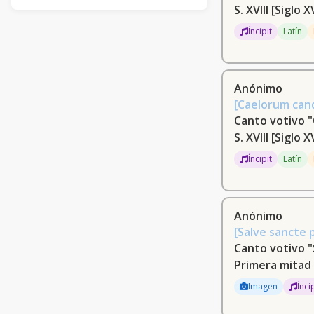
S. XVIII
[Siglo X
Donizetti, Gaetano, 1797-1848 (9)
Íncipit
Latín
Muñoz Monserrat, José, 1694-1762 (8)
Bellini, Vincenzo, 1801-1835 (7)
Anónimo
[Caelorum can
Gimeno, Casto (6)
Canto votivo 
Bernal, Juan (6)
S. XVIII
[Siglo X
Íncipit
Latín
Haydn, Franz Joseph, 1732-1809 (6)
Gómez Carrión, Eugenio, 1786-1871
(6)
Anónimo
[Salve sancte 
Montero, Joaquín, ca. 1740-ca. 1815
(5)
Canto votivo "
Primera mitad 
[Gallástegui, Vicente] (5)
Imagen
Ínci
Lozano González, Antonio [Félix],