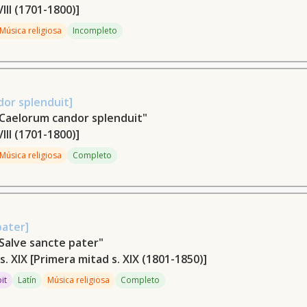
VIII (1701-1800)]
Música religiosa
Incompleto
dor splenduit]
"Caelorum candor splenduit"
VIII (1701-1800)]
Música religiosa
Completo
pater]
Salve sancte pater"
s. XIX
[Primera mitad s. XIX (1801-1850)]
pit
Latín
Música religiosa
Completo