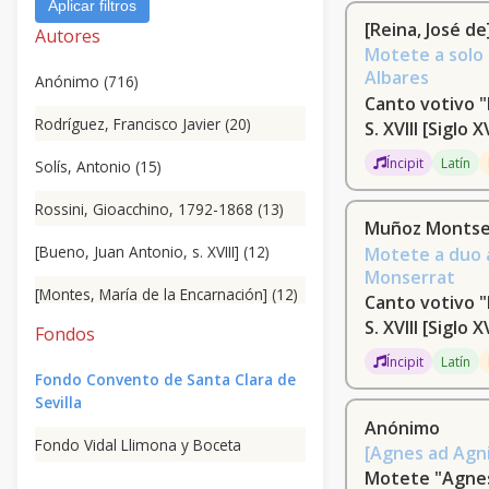
Aplicar filtros
[Reina, José de
Autores
Motete a solo 
Albares
Anónimo (716)
Canto votivo "
Rodríguez, Francisco Javier (20)
S. XVIII
[Siglo X
Íncipit
Latín
Solís, Antonio (15)
Rossini, Gioacchino, 1792-1868 (13)
Muñoz Montser
[Bueno, Juan Antonio, s. XVIII] (12)
Motete a duo a
Monserrat
[Montes, María de la Encarnación] (12)
Canto votivo "
S. XVIII
[Siglo X
Fondos
Eslava y Elizondo, Miguel Hilarión,
1807-1878 (12)
Íncipit
Latín
Fondo Convento de Santa Clara de
Verdi, Giuseppe, 1813-1901 (12)
Sevilla
Anónimo
VV.AA (11)
Fondo Vidal Llimona y Boceta
[Agnes ad Agni
Motete "Agnes
Arquimbau, Domingo, 1760-1829 (9)