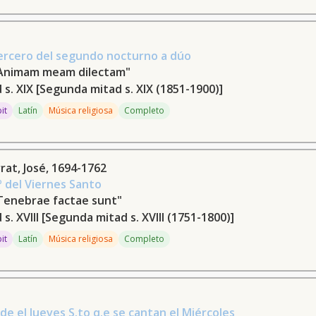
ercero del segundo nocturno a dúo
"Animam meam dilectam"
 s. XIX
[Segunda mitad s. XIX (1851-1900)]
pit
Latín
Música religiosa
Completo
at, José, 1694-1762
 del Viernes Santo
Tenebrae factae sunt"
s. XVIII
[Segunda mitad s. XVIII (1751-1800)]
pit
Latín
Música religiosa
Completo
de el Jueves S.to q.e se cantan el Miércoles