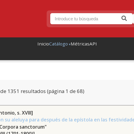
Inicio
Catálogo
Métricas
API
de 1351 resultados (página 1 de 68)
tonio, s. XVIII]
on su aleluya para después de la epístola en las festivida
"Corpora sanctorum"
VIII (1701-1800)]