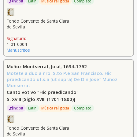
Íncipit
Latín
Música religiosa
Completo
Prével, Jules, 1835-1889 (30)
[Somma, Antonio, 1809-1864] (28)
Fondo Convento de Santa Clara
Ricci, Luigi, 1805-1859 (27)
de Sevilla
Stervini, Cesare, 1784-1831 (27)
Signatura:
1-01-0004
Manuscritos
Petri, Vicenzo [Vicente] (27)
Ordonneau, Maurice, 1854-1916 (24)
Muñoz Montserrat, José, 1694-1762
Motete a duo a nro. S.to P.e San Francisco. Hic
Roger, Victor, 1853-1903 (24)
praedicando ut.s.a [ut supra] De D.n Josef Muñoz
Monserrat
Leoncavallo, Ruggero, 1857-1919 (24)
Canto votivo "Hic praedicando"
Mascagni, Pietro, 1863-1945 (23)
S. XVIII
[Siglo XVIII (1701-1800)]
Íncipit
Latín
Música religiosa
Completo
Fondo Convento de Santa Clara
de Sevilla