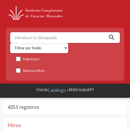
Impresos
Manuscritos
Inicio
Métricas
API
Catálogo
4353 registros
Filtros