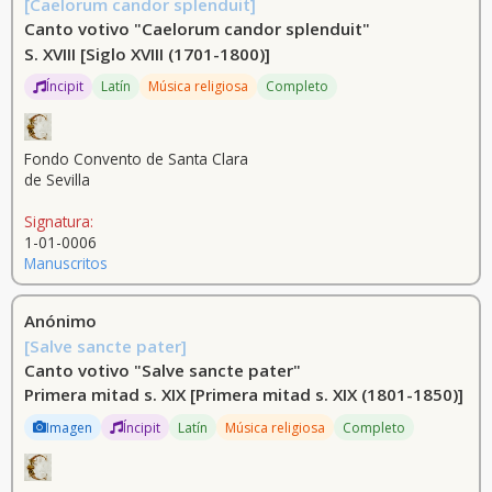
[Caelorum candor splenduit]
Canto votivo "Caelorum candor splenduit"
S. XVIII
[Siglo XVIII (1701-1800)]
Íncipit
Latín
Música religiosa
Completo
Fondo Convento de Santa Clara
de Sevilla
Signatura:
1-01-0006
Manuscritos
Anónimo
[Salve sancte pater]
Canto votivo "Salve sancte pater"
Primera mitad s. XIX
[Primera mitad s. XIX (1801-1850)]
Imagen
Íncipit
Latín
Música religiosa
Completo