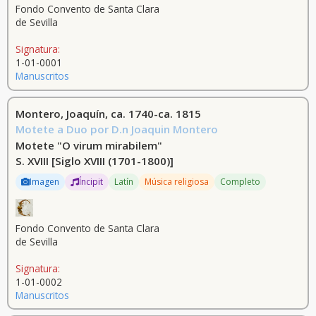
Chivot, Henri, 1830-1897 (61)
Fondo Convento de Santa Clara
de Sevilla
Cammarano, Salvatore, 1801-1852 (60)
Signatura:
Meilhac, Henri, 1831-1897 (57)
1-01-0001
Manuscritos
[Cammarano, Salvatore, 1801-1852] (53)
Montero, Joaquín, ca. 1740-ca. 1815
[Piave, Francisco Maria, 1810-1876] (53)
Motete a Duo por D.n Joaquin Montero
Pacini, Giovanni, 1796-1867 (51)
Motete "O virum mirabilem"
S. XVIII
[Siglo XVIII (1701-1800)]
Halévy, Ludovic, 1834-1908 (49)
Imagen
Íncipit
Latín
Música religiosa
Completo
Bizet, Georges, 1838-1875 (49)
Rossi, Gaetano, 1774-1855 (48)
Fondo Convento de Santa Clara
de Sevilla
Mercadante, Saverio, 1795-1870 (47)
Signatura:
Roques, Léon, 1839-1931 (arr.) (43)
1-01-0002
Manuscritos
Cammarano, Salvatore, 1801-1855 (41)