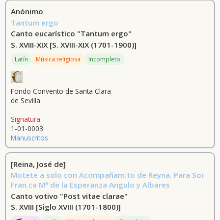
Anónimo
Varney, Louis, 1844-1908 (41)
Tantum ergo
Offenbach, Jacques, 1819-1880 (40)
Canto eucarístico "Tantum ergo"
S. XVIII-XIX
[S. XVIII-XIX (1701-1900)]
Petri, Vicente (40)
Latín
Música religiosa
Incompleto
Duru, Alfred,1829-1889 (37)
[Romani, Felice, 1788-1865] (37)
Fondo Convento de Santa Clara
de Sevilla
Piave, Francisco Maria, 1810-1876 (37)
Signatura:
Mozart, Wolfgang Amadeus, 1756-1791 (35)
1-01-0003
Manuscritos
Piave, Francesco Maria, 1810-1876 (33)
[Reina, José de]
Zanardini, Angelo, 1820-1893 (trad.) (33)
Motete a solo con Acompañam.to de Reyna. Para Sor
Fran.ca Mª de la Esperanza Angulo y Albares
[Ghislanzoni, Antonio, 1836-1896] (31)
Canto votivo "Post vitae clarae"
Ferrier, Paul, 1843-1920 (30)
S. XVIII
[Siglo XVIII (1701-1800)]