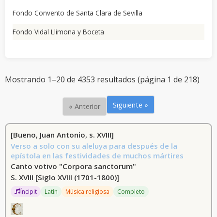
Meyerbeer, Giacomo, 1791-1864 (132)
Fondo Convento de Santa Clara de Sevilla
Bellini, Vincenzo, 1801-1835 (125)
Fondo Vidal Llimona y Boceta
Illica, Luigi, 1857-1919 (122)
Puccini, Giacomo, 1858-1924 (115)
Mostrando 1–20 de 4353 resultados (página 1 de 218)
Gounod, Charles François, 1818-1893 (115)
Siguiente »
« Anterior
Romani, Felice, 1788-1865 (105)
Giacosa, Giuseppe, 1858-1924 (99)
[Bueno, Juan Antonio, s. XVIII]
Carré, Michel, 1822-1872 (75)
Verso a solo con su aleluya para después de la
epístola en las festividades de muchos mártires
Audran, Edmond, 1842-1901 (74)
Canto votivo "Corpora sanctorum"
S. XVIII
[Siglo XVIII (1701-1800)]
Barbier, Jules, 1825-1901 (67)
Íncipit
Latín
Música religiosa
Completo
Lecocq, Charles, 1832-1918 (63)