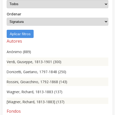
Ordenar
Aplicar filtros
Autores
Anónimo (889)
Verdi, Giuseppe, 1813-1901 (300)
Donizetti, Gaetano, 1797-1848 (250)
Rossini, Gioacchino, 1792-1868 (143)
Wagner, Richard, 1813-1883 (137)
[Wagner, Richard, 1813-1883] (137)
Fondos
Scribe, Eugène, 1791-1861 (135)