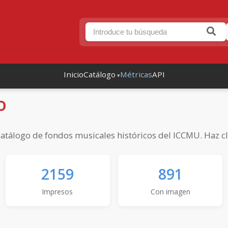
Inicio
Catálogo
Métricas
API
o
atálogo de fondos musicales históricos del ICCMU. Haz clic
2159
891
Impresos
Con imagen